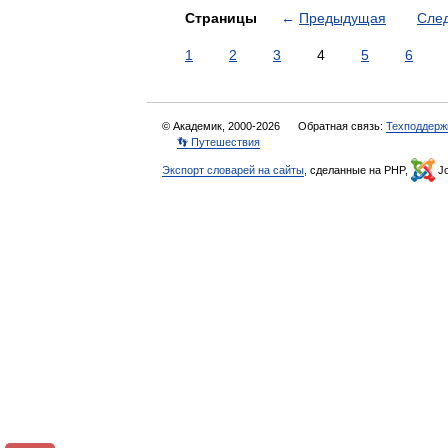
Страницы
←
Предыдущая
Сле
1
2
3
4
5
6
© Академик, 2000-2026
Обратная связь:
Техподдерж
👣 Путешествия
Экспорт словарей на сайты
, сделанные на PHP,
Jo