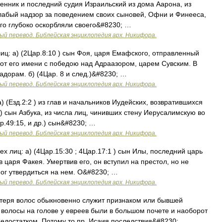
щенник и последний судия Израильский из дома Аарона, из
лабый надзор за поведением своих сыновей, Офни и Финееса,
его глубоко оскорбляли своего&#8230; …
ый перевод. Библейская энциклопедия арх. Никифора.
ц: а) (2Цар.8:10 ) сын Фоя, царя Емафского, отправленный
от его имени с победою над Адраазором, царем Сувским. В
адорам. б) (4Цар. 8 и след.)&#8230; …
ый перевод. Библейская энциклопедия арх. Никифора.
) (Езд.2:2 ) из глав и начальников Иудейских, возвратившихся
 ) сын Азбука, из числа лиц, чинивших стену Иерусалимскую во
р.49:15, и др.) сын&#8230; …
ый перевод. Библейская энциклопедия арх. Никифора.
х лиц: а) (4Цар.15:30 ; 4Цар.17:1 ) сын Илы, последний царь
 царя Факея. Умертвив его, он вступил на престол, но не
мог утвердиться на нем. О&#8230; …
ый перевод. Библейская энциклопедия арх. Никифора.
отеря волос обыкновенно служит признаком или бывшей
 волосы на голове у евреев были в большом почете и наоборот
недостатком. Потому то пр. Исаия последствия&#8230; …