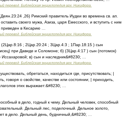
ый перевод. Библейская энциклопедия арх. Никифора.
(Деян.23:24 ,26) Римский правитель Иудеи во времена св. ап.
 оставить своего мужа, Азиза, царя Емесского, и вступить с ним
ыл приведен в Кесарию …
ый перевод. Библейская энциклопедия арх. Никифора.
(2Цар.8:16 ; 2Цар.20:24 ; 3Цар.4:3 ; 1Пар.18:15 ) сын
исец) при Давиде и Соломоне; б) (3Цар.4:17 ) сын (потомок)
 Иссахаровой; в) сын и наследник&#8230; …
ый перевод. Библейская энциклопедия арх. Никифора.
ществовать, обретаться, находиться где, присутствовать; |
ть, говоря о свойстве, качестве или состоянии; | приходить,
глаголов этих выражает:&#8230; …
собный в дело, годный к чему. Дельный человек, способный
новательный. Дельный лес, поделочный. Дельное золото,
идет в дело. Дельный день, будничный,&#8230; …