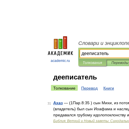
Словари и энциклоп
academic.ru
Толкования
Переводы
дееписатель
Толкование
Перевод
Книги
Ахаз
— (1Пар.8:35 ) сын Михи, из пото
31
(владетель) был сын Иоафама и наслед
предавался грубому идолопоклонству 
Библия. Ветхий и Новый заветы. Синодальн