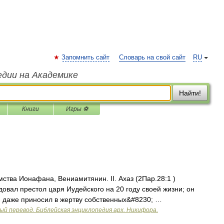
Запомнить сайт
Словарь на свой сайт
RU
едии на Академике
Найти!
Книги
Игры ⚽
мства Ионафана, Вениамитянин. II. Ахаз (2Пар.28:1 )
овал престол царя Иудейского на 20 году своей жизни; он
и даже приносил в жертву собственных&#8230; …
ый перевод. Библейская энциклопедия арх. Никифора.