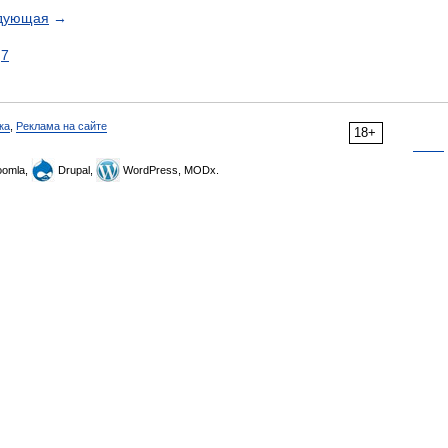
дующая
→
7
ка
,
Реклама на сайте
18+
omla,
Drupal,
WordPress, MODx.