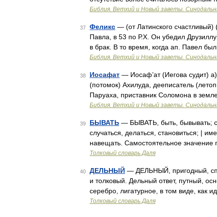
Библия. Ветхий и Новый заветы. Синодальн
Феликс
— (от Латинского счастливый) 
37
Павла, в 53 по Р.Х. Он убедил Друзиллу
в брак. В то время, когда ап. Павел б
Библия. Ветхий и Новый заветы. Синодальн
Иосафат
— Иосаф’ат (Иегова судит) а) 
38
(потомок) Ахилуда, дееписатель (летоп
Паруаха, приставник Соломона в земле
Библия. Ветхий и Новый заветы. Синодальн
БЫВАТЬ
— БЫВАТЬ, быть, бывывать; су
39
случаться, делаться, становиться; | име
навещать. Самостоятельное значение 
Толковый словарь Даля
ДЕЛЬНЫЙ
— ДЕЛЬНЫЙ, пригодный, спо
40
и толковый. Дельный ответ, путный, ос
серебро, лигатурное, в том виде, как 
Толковый словарь Даля