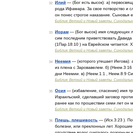
Илий
— (Бог есть высок): а) первосвя
32
рода Ифамара. За свое потворство и с
он понес строгое наказание. Сыновья 
Библия. Ветхий и Новый заветы. Синодальн
Иорам
— (Бог высок) имя следующих ли
33
сим последним приветствовать Давида 
(1Пар.18:10 ) на Еврейском читается: Х
Библия. Ветхий и Новый заветы. Синодальн
Неемия
— (которого утешает Иегова): а
34
из плена с Заровавелем. б) (Неем.3:16
дни Неемии. в) (Неем.1:1 , Неем.8:9 Си
Библия. Ветхий и Новый заветы. Синодальн
Осия
— (избавление, спасение) имя тре
35
Израильский, сделавший заговор против
ранее как по прошествии семи лет он 
Библия. Ветхий и Новый заветы. Синодальн
Плешь, плешивость
— (Исх.3:23 ). П
36
болезни, или преклонных лет. Хорошие
отсутствие волос считалось позорным 